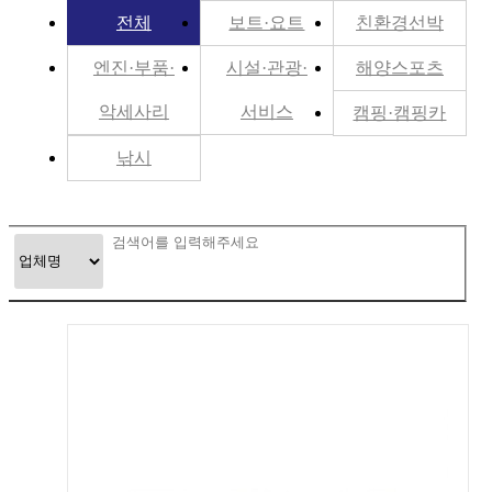
전체
보트·요트
친환경선박
엔진·부품·
시설·관광·
해양스포츠
악세사리
서비스
캠핑·캠핑카
낚시