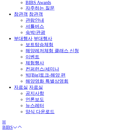
BIBS Awards
자주하는 질문
참관객
참관객
관람안내
셔틀버스
숙박/관광
부대행사
부대행사
보트탑승체험
해양레저체험 클래스 신청
이벤트
체험행사
컨퍼런스/세미나
빅[Big]토크-해양 편
해양영화 특별상영회
자료실
자료실
공지사항
언론보도
뉴스레터
양식 다운로드
H
BIBS