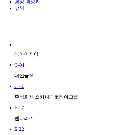
캠핑·캠핑카
낚시
㈜아이지이
G-01
대신금속
C-06
주식회사 스카니아코리아그룹
E-17
펜타리스
E-22