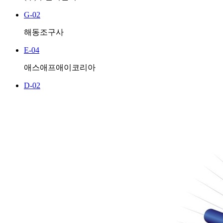
G-02
해동조구사
E-04
애스애프애이코리아
D-02