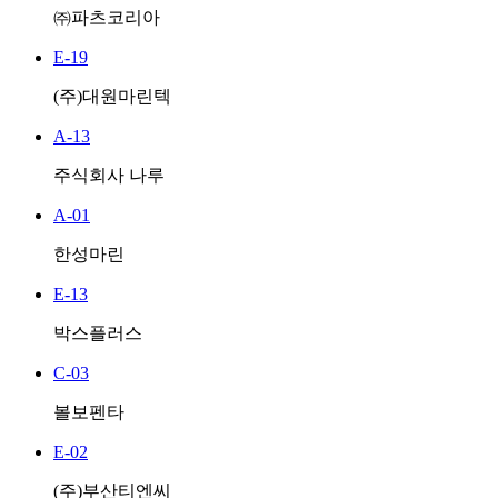
㈜파츠코리아
E-19
(주)대원마린텍
A-13
주식회사 나루
A-01
한성마린
E-13
박스플러스
C-03
볼보펜타
E-02
(주)부산티엔씨