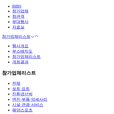
BIBS
참가업체
참관객
부대행사
자료실
참가업체리스트
행사개요
부스배치도
참가업체리스트
개최결과
참가업체리스트
전체
보트·요트
친환경선박
엔진·부품·악세사리
시설·관광·서비스
해양스포츠