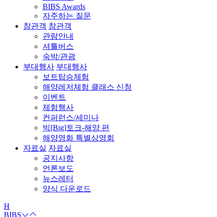
BIBS Awards
자주하는 질문
참관객
참관객
관람안내
셔틀버스
숙박/관광
부대행사
부대행사
보트탑승체험
해양레저체험 클래스 신청
이벤트
체험행사
컨퍼런스/세미나
빅[Big]토크-해양 편
해양영화 특별상영회
자료실
자료실
공지사항
언론보도
뉴스레터
양식 다운로드
H
BIBS