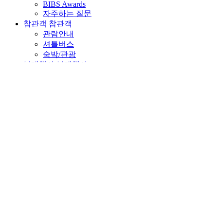
BIBS Awards
자주하는 질문
참관객
참관객
관람안내
셔틀버스
숙박/관광
부대행사
부대행사
보트탑승체험
해양레저체험 클래스 신청
이벤트
체험행사
컨퍼런스/세미나
빅[Big]토크-해양 편
해양영화 특별상영회
자료실
자료실
공지사항
언론보도
뉴스레터
양식 다운로드
H
BIBS