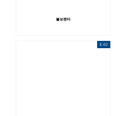
볼보펜타
E-02