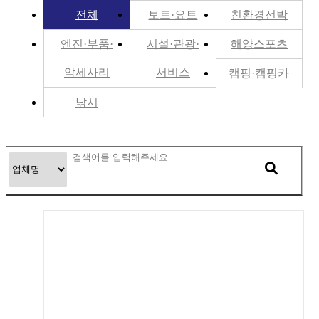
전체
보트·요트
친환경선박
엔진·부품·
시설·관광·
해양스포츠
악세사리
서비스
캠핑·캠핑카
낚시