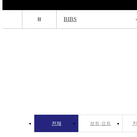
BIBS
H
전체
보트·요트