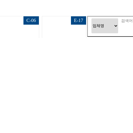
C-06
E-17
주식회사
펜타리스
스카니아코리아그룹
A-13
A-01