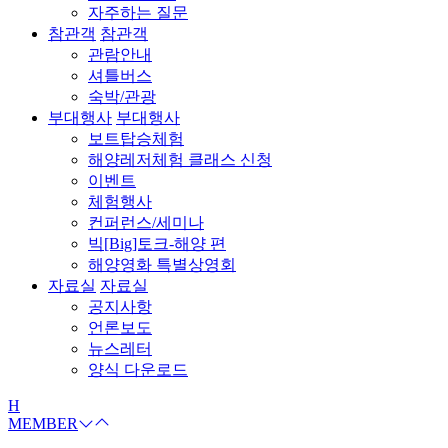
자주하는 질문
참관객
참관객
관람안내
셔틀버스
숙박/관광
부대행사
부대행사
보트탑승체험
해양레저체험 클래스 신청
이벤트
체험행사
컨퍼런스/세미나
빅[Big]토크-해양 편
해양영화 특별상영회
자료실
자료실
공지사항
언론보도
뉴스레터
양식 다운로드
H
MEMBER